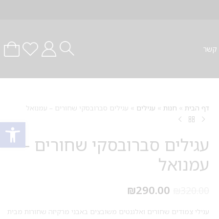
 קשר
דף הבית
»
חנות
»
עגילים
»
עגילים סברובסקי שחורים – עמנואל
פתח סרגל
עגילים סברובסקי שחורים –
עמנואל
₪
290.00
₪
320.00
עגילי צמודים שחורים ואלגנטים משובצים באבני מרקיזה שחורות מבית