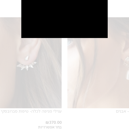
SALE
מבצע 1+1
על החירור ל-50 הפונות ראשונות
לקביעת תור לפירסינג ועיצוב
אזניים
– אבנים
עגילי מניפה לכלה- טיפות סברובסקי
₪
370.00
בחר אפשרויות