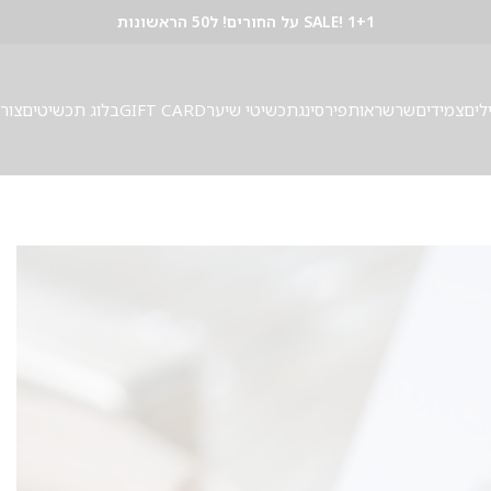
SALE! 1+1 על החורים! ל50 הראשונות
לים
צמידים
שרשראות
פירסינג
תכשיטי שיער
GIFT CARD
בלוג תכשיטים
צור