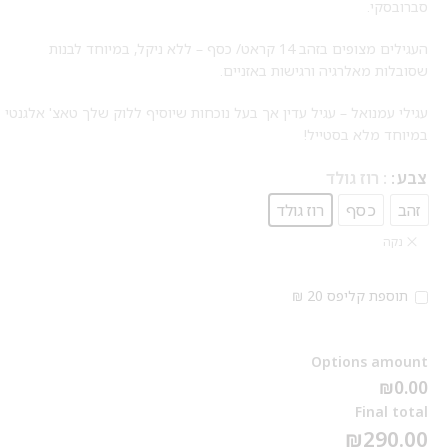
סברובסקי.
העגילים מצופים בזהב 14 קראט/ כסף – ללא ניקל, במיוחד לבנות
שסובלות מאלרגיה ורגישות באזניים.
עגילי עמנואל – עגיל עדין אך בעל נוכחות שיוסיף ללוק שלך טאצ' אלגנטי
במיוחד מלא בסטייל!
צבע
: רוז גולד
זהב
כסף
רוז גולד
נקה
תוספת קליפס 20 ₪
Options amount
₪0.00
Final total
₪
290.00