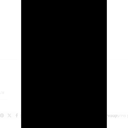
מידע נוסף
חוות דעת (0)
2
זהב
 מידע
קטגוריות:
עגילי סברובסקי
,
עגילים
,
עגילים צמודים
Share: