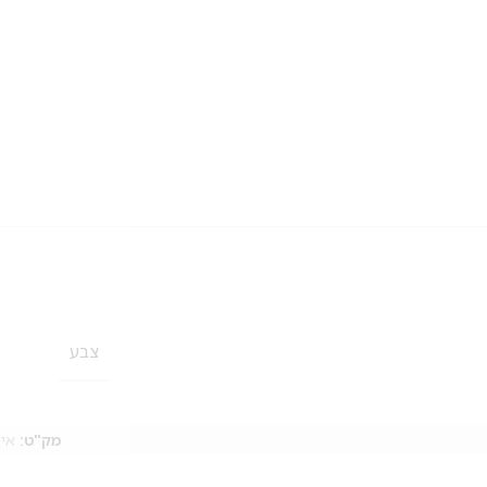
צבע
מק"ט:
אין