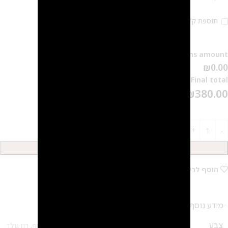
תוספת קליפס 20 ₪
Options amount
₪0.00
Final total
₪
380.00
הוספה לסל
הוסף לרשימת המשאלות
מידע נוסף
צבע
זהב
,
כסף
,
רוז גולד