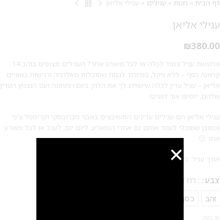
דף הבית
»
חנות
»
עגילים
»
עגילי אליאן
עגילי אליאן
₪
380.00
מחפשת עגיל צמוד לכלה או לכל מאורע אחר? העגילים מצופים בזהב 14
קראט/ כסף – ללא ניקל, במיוחד לבנות שסובלות מאלרגיה ורגישות באזניים.
אליאן – עגיל עדין לכלה שישדרג לך את הלוק ביום החתונה ועם הנצנוץ העדין
שלהם, יוסיפו אור לפנים!
עגילי אליאן הם עגילים עדינים המשובצים באבני סברובסקי וקריסטל צ'כי
וכמובן שתוכלי לענוד אותם גם אחרי המאורע, ליום יום, לערב או לכל מאורע
אחר 🙂
אורך עגיל: כ 1.5 ס"מ
צבע
: רוז גולד
זהב
כסף
רוז גולד
נקה