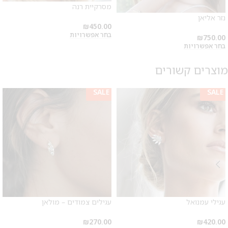
מסרקיית רנה
נזר אליאן
₪
450.00
בחר אפשרויות
₪
750.00
בחר אפשרויות
מוצרים קשורים
SALE
SALE
מבצע 1+1
על החירור ל-50 הפונות ראשונות
לקביעת תור לפירסינג ועיצוב
עגילי עמנואל
עגילים צמודים – מולאן
אזניים
₪
270.00
₪
420.00