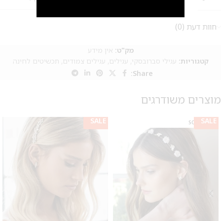
2
חוות דעת (0)
מק"ט:
אין מידע
קטגוריות:
עגילי סברובסקי
,
עגילים
,
עגילים צמודים
,
תכשיטים לחינה
Share:
מוצרים משודרגים
SALE
SALE
SOLD OUT