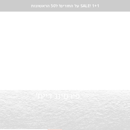
SALE! 1+1 על החורים! ל50 הראשונות
לים
צמידים
שרשראות
פירסינג
תכשיטי שיער
GIFT CARD
בלוג תכשיטים
צור
פירסינג דיית'