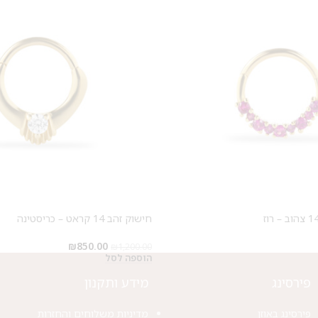
חישוק זהב 14 קראט – כריסטינה
₪
850.00
₪
1,200.00
הוספה לסל
פירסינג
מידע ותקנון
פירסינג באוזן
מדיניות משלוחים והחזרות