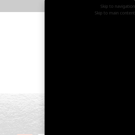
Skip to navigation
Skip to main content
דף הבית
SALE
עגי
2
דף הבית
»
חנות
»
פירסינג
»
פירסינג דיית'
הצגת סינון