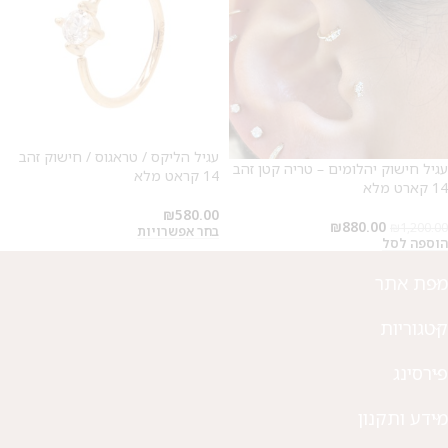
מבצע 1+1
עגיל הליקס / טראגוס / חישוק זהב
על החירור ל-50 הפונות ראשונות
עגיל חישוק יהלומים – טריה קטן זהב
14 קראט מלא
14 קארט מלא
לקביעת תור לפירסינג ועיצוב
₪
580.00
אזניים
₪
880.00
₪
1,200.00
בחר אפשרויות
הוספה לסל
מפת אתר
קטגוריות
פירסינג
מידע ותקנון