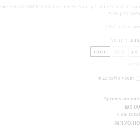
העגילים משובצים באבני קריסטל יפייפיות מבית SWAROVSKI ויוסיפו אינסוף
גלאם ללוק שלך!
אורך עגיל: 5.5 ס"מ
צבע
: רוז גולד
מבצע 1+1
זהב
כסף
רוז גולד
על החירור ל-50 הפונות ראשונות
נקה
לקביעת תור לפירסינג ועיצוב
תוספת קליפס 20 ₪
אזניים
Options amount
₪0.00
Final total
₪
320.00