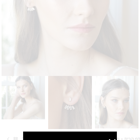
דף הבית
»
חנות
»
עגילים
»
עגילי מניפה באגטים – Ear jacket