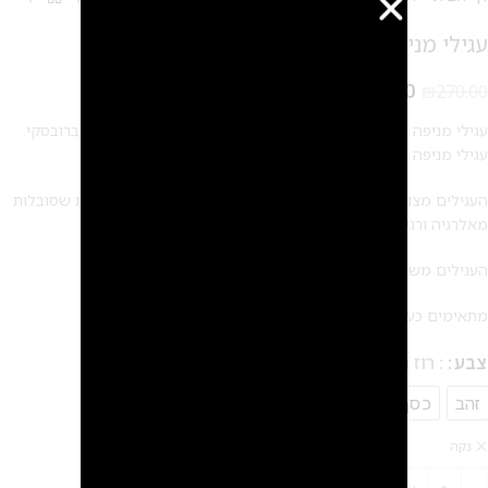
עגילי מניפה באגטים – Ear jacket
₪
250.00
₪
270.00
עגילי מניפה באגטים – Ear jacket מאבני קריסטל מלבניים של סברובסקי.
עגילי מניפה עדינים ביותר אך עם זאת מיוחדים ובעלי נוכחות.
העגילים מצופים בזהב 14 קראט/ כסף – ללא ניקל, במיוחד לבנות שסובלות
מאלרגיה ורגישות באזניים.
העגילים משובצים באבני קריסטל מבית SWAROVSKI
מתאימים כעגילים לכלה וגם כעגילים לשימוש יומיומי
צבע
: רוז גולד
זהב
כסף
רוז גולד
נקה