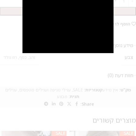
2
הוספה לסל
הוסף לרשימת המשאלות
מידע נוסף
צבע
זהב
,
כסף
,
רוז גולד
חוות דעת (0)
מק"ט:
אין מידע
קטגוריות:
SALE
,
עגילי מניפה ועגילים מטפסים
,
עגילים
תגית:
מבצע
Share:
מוצרים קשורים
SALE
SALE