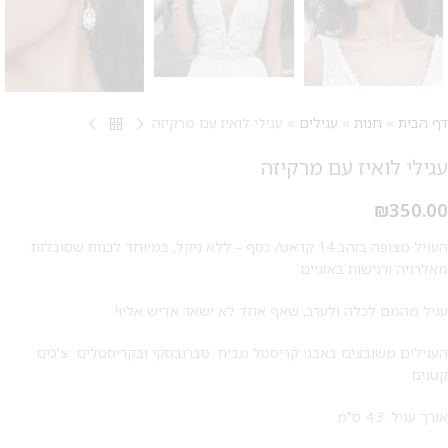
דף הבית
»
חנות
»
עגילים
»
עגילי לואיז עם מרקיזה
עגילי לואיז עם מרקיזה
₪
350.00
העגיל מצופה בזהב 14 קראט/ כסף – ללא ניקל, במיוחד לבנות שסובלות
מאלרגיה ורגישות באזניים.
עגיל מהמם לכלה ולערב, שאף אחד לא ישאר אדיש אליו!
מבצע 1+1
העגילים משובצים באבני קריסטל מבית סברובסקי ובקריסטלים צ'כים
על החירור ל-50 הפונות ראשונות
קטנים
לקביעת תור לפירסינג ועיצוב
אורך עגיל: 4.3 ס"מ
אזניים