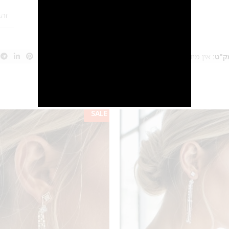
זהב
ק"ט:
אין מידע
קטגוריות:
עגילים
,
עגילים ארוכים
Share:
SALE
מבצע 1+1