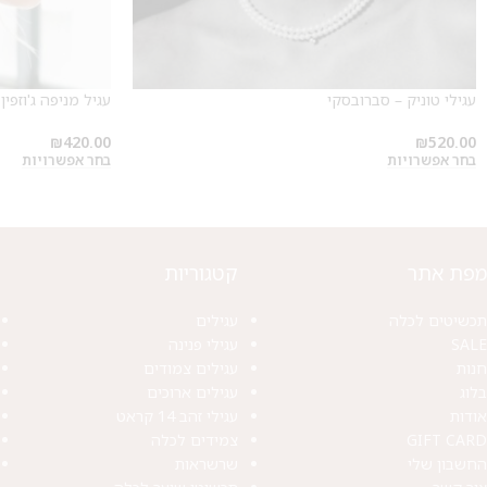
עגילי טוניק – סברובסקי
עגיל מניפה ג'וזפין
₪
420.00
₪
520.00
בחר אפשרויות
בחר אפשרויות
מפת אתר
קטגוריות
תכשיטים לכלה
עגילים
SALE
עגילי פנינה
חנות
עגילים צמודים
בלוג
עגילים ארוכים
אודות
עגילי זהב 14 קראט
GIFT CARD
צמידים לכלה
החשבון שלי
שרשראות