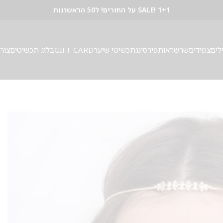
SALE! 1+1 על החורים! ל50 הראשונות
לים
צמידים
שרשראות
פירסינג
תכשיטי שיער
GIFT CARD
בלוג תכשיטים
צור