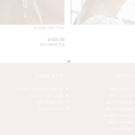
על החירור ל-50 הפונות ראשונות
לקביעת תור לפירסינג ועיצוב
אזניים
עגילי לואי ארוכים
₪
420.00
בחר אפשרויות
פירסינג
מידע ותקנון
פירסינג באוזן
מדיניות משלוחים והחזרות
פירסינג דיית'
תקנון ותנאי שימוש
פירסינג הליקס
מדיניות פרטיות
פירסינג זהב 14K
הצהרת נגישות
פירסינג יהלומים
פירסינג פלאט
פירסינג רוק