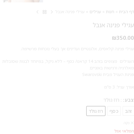
דף הבית
»
חנות
»
עגילים
»
עגילי פנינה אנבל
עגילי פנינה אנבל
₪
350.00
עגילי פנינה קלאסים, אלגנטיים ועדינים אך בעלי נוכחות מרשימה.
העגילים מצופים בזהב 14 קראט/ כסף – ללא ניקל, במיוחד לבנות שסובלות
מאלרגיה ורגישות באזניים.
פנינת העגיל מבית Swarovski
מבצע 1+1
אורך עגיל: 3 ס"מ
צבע
: רוז גולד
על החירור ל-50 הפונות ראשונות
זהב
כסף
רוז גולד
לקביעת תור לפירסינג ועיצוב
אזניים
נקה
המלאי אזל