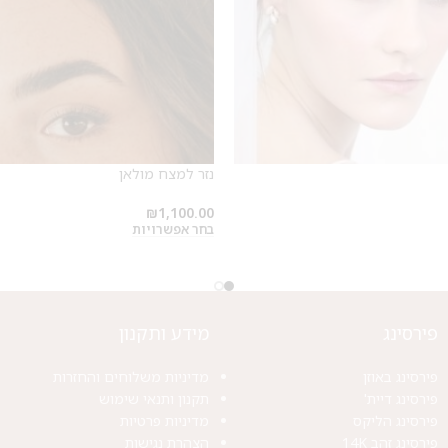
מבצע 1+1
על החירור ל-50 הפונות ראשונות
לקביעת תור לפירסינג ועיצוב
אזניים
נזר למצח מולאן
₪
1,100.00
בחר אפשרויות
פירסינג
מידע ותקנון
פירסינג באוזן
מדיניות משלוחים והחזרות
פירסינג דיית'
תקנון ותנאי שימוש
פירסינג הליקס
מדיניות פרטיות
פירסינג זהב 14K
הצהרת נגישות