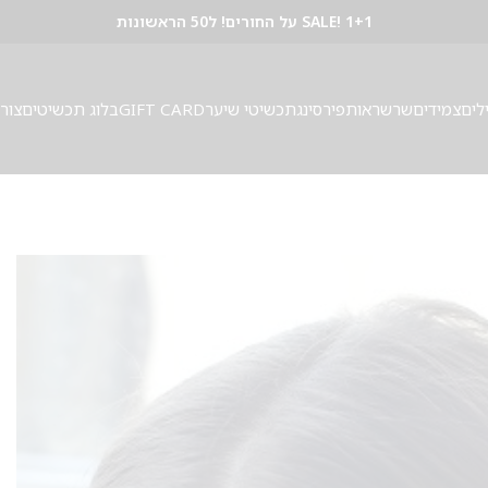
SALE! 1+1 על החורים! ל50 הראשונות
לים
צמידים
שרשראות
פירסינג
תכשיטי שיער
GIFT CARD
בלוג תכשיטים
צור