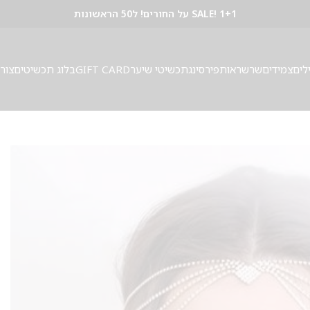
SALE! 1+1 על החורים! ל50 הראשונות
לים
צמידים
שרשראות
פירסינג
תכשיטי שיער
GIFT CARD
בלוג תכשיטים
צור