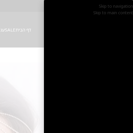
Skip to navigation
Skip to main content
דף הבית
SALE
עגי
SALE
2