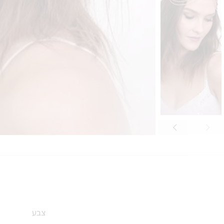
מבצע 1+1
על החירור ל-50 הפונות ראשונות
לקביעת תור לפירסינג ועיצוב
אזניים
צבע