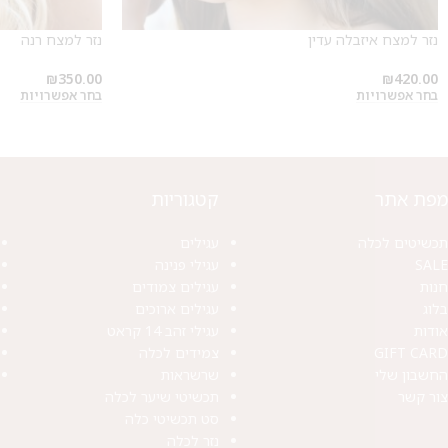
נזר למצח איזבלה עדין
נזר למצח רנה
₪
350.00
₪
420.00
בחר אפשרויות
בחר אפשרויות
מפת אתר
קטגוריות
תכשיטים לכלה
עגילים
SALE
עגילי פנינה
חנות
עגילים צמודים
בלוג
עגילים ארוכים
אודות
עגילי זהב 14 קראט
GIFT CARD
צמידים לכלה
החשבון שלי
שרשראות
צור קשר
תכשיטי שיער לכלה
סט תכשיטי כלה
נזר לכלה