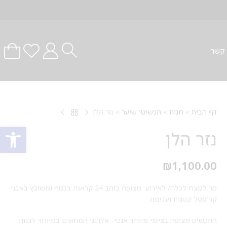
 קשר
דף הבית
»
חנות
»
תכשיטי שיער
»
נזר הלן
פתח סרגל
נזר הלן
₪
1,100.00
נזר למצח לכלה/ לאירוע מצופה בזהב 24 קראט/ בכסף ומשובץ באבני
קריסטל קטנות ועדינות
התכשיט מצופה בציפוי מיוחד אנטי- אלרגני המתאים במיוחד לבנות