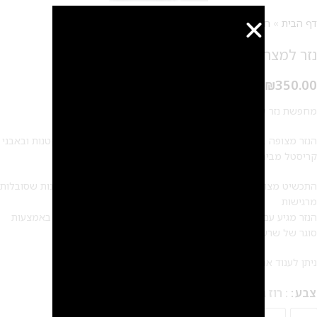
דף הבית
»
חנות
»
תכשיטי שיער
»
נזר למצח רנה
נזר למצח רנה
₪
350.00
מחפשת נזר עדין למצח? כזה שיתן לך לוק בוהו שיק הורס?
הנזר מצופה בזהב 14 קראט/ בכסף ומשובץ באבני קריסטל צ'כי קטנות ובאבני
קריסטל מבית SWAROVSKI
התכשיט מצופה בציפוי מיוחד אנטי- אלרגני המתאים במיוחד לבנות שסובלות
מרגישות
הנזר מגיע עם שרשרת הארכה שניתן לכוון לפי הגודל הרצוי ונסגר באמצעות
סוגר של שרשרת
ניתן לענוד את הנזר על המצח או על השיער כקשת
צבע
: רוז גולד