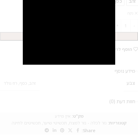
זהב
כסף
רוז גולד
נקה
2
הוספה לסל
הוסף לרשימת המשאלות
מידע נוסף
צבע
זהב
,
כסף
,
רוז גולד
חוות דעת (0)
מק"ט:
אין מידע
קטגוריות:
נזר לכלה - נזר למצח
,
תכשיטי שיער
,
תכשיטים לחינה
Share: