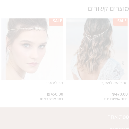
מוצרים קשורים
SALE
SALE
מבצע 1+1
על החירור ל-50 הפונות ראשונות
נזר לואיז לשיער
נזר ג'יסטין
לקביעת תור לפירסינג ועיצוב
אזניים
₪
450.00
₪
470.00
בחר אפשרויות
בחר אפשרויות
מפת אתר