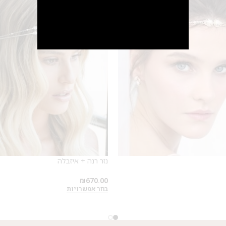
SALE
מבצע 1+1
על החירור ל-50 הפונות ראשונות
לקביעת תור לפירסינג ועיצוב
נזר רנה + איזבלה
אזניים
₪
670.00
בחר אפשרויות