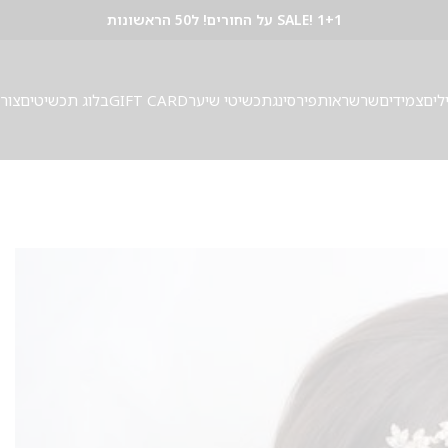
SALE! 1+1 על החורים! ל50 הראשונות
לים
צמידים
שרשראות
פירסינג
תכשיטי שיער
GIFT CARD
בלוג תכשיטים
צור