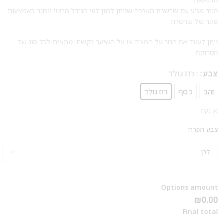
על החירור ל-50 הפונות ראשונות
הנזר מגיע עם שרשרת הארכה שניתן לכוון לפי הגודל הרצוי ונסגר באמצעות
סוגר של שרשרת
לקביעת תור לפירסינג ועיצוב
אזניים
ניתן לענוד את הנזר על המצח או על השיער כקשת. מתאים לכל סוג של
תסרוקת.
צבע
: רוז גולד
זהב
כסף
רוז גולד
נקה
צבע הפרח
Options amount
₪0.00
Final total