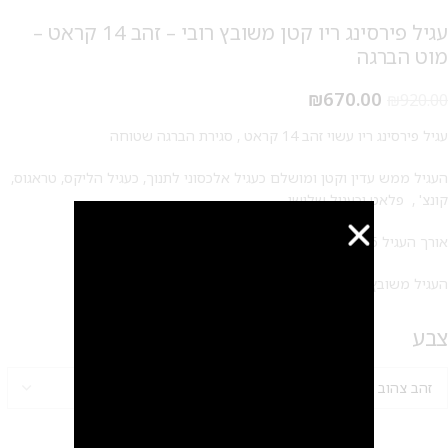
עגיל פירסינג ריו קטן משובץ רובי – זהב 14 קראט –
מוט הברגה
₪
670.00
₪
920.00
עגיל פירסינג ריו עשוי זהב 14 קראט , סגירת הברגה שטוחה
העגיל ממש עדין וקטן ומושלם כעגיל אלכסוני לתנוך, כעגיל הליקס, טראגוס,
קונצ' , פלאט וכעגיל שלישי
אורך העגיל 5 מ"מ
העגיל משובץ באבן רובי
צבע