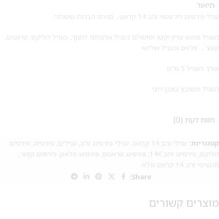
תיאור
עגיל פירסינג ריו עשוי זהב 14 קראט , סגירת הברגה שטוחה
העגיל ממש עדין וקטן ומושלם כעגיל אלכסוני לתנוך, כעגיל הליקס, טראגוס,
קונצ' , פלאט וכעגיל שלישי
אורך העגיל 5 מ"מ
העגיל משובץ באבן רובי
חוות דעת (0)
קטגוריות:
עגילי זהב 14 קראט
,
עגילי פירסינג זהב
,
עגילים
,
פירסינג
,
פירסינג
הליקס
,
פירסינג זהב 14K
,
פירסינג טראגוס
,
פירסינג פלאט
,
פירסינג קונצ׳
,
תכשיטי זהב 14 קראט מלא
Share:
מוצרים קשורים