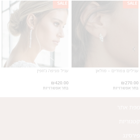
SALE
SALE
מבצע 1+1
על החירור ל-50 הפונות ראשונות
עגילים צמודים – מולאן
עגיל מניפה ג'וזפין
לקביעת תור לפירסינג ועיצוב
אזניים
₪
420.00
₪
270.00
בחר אפשרויות
בחר אפשרויות
מפת אתר
קטגוריות
פירסינג