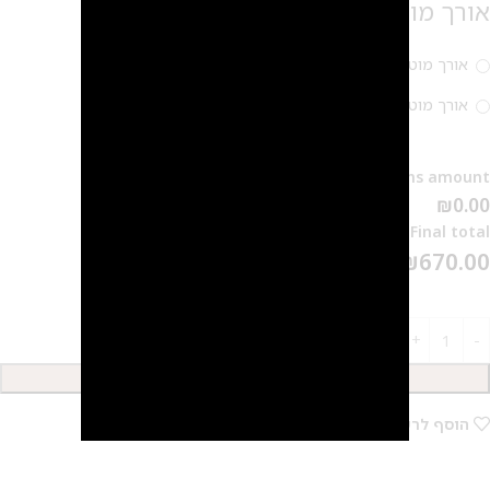
אורך מוט
אורך מוט – 6 מ"מ (חור שהחלים)
אורך מוט – 8 מ"מ (חור חדש)
Options amount
₪0.00
Final total
₪
670.00
הוספה לסל
2
הוסף לרשימת המשאלות