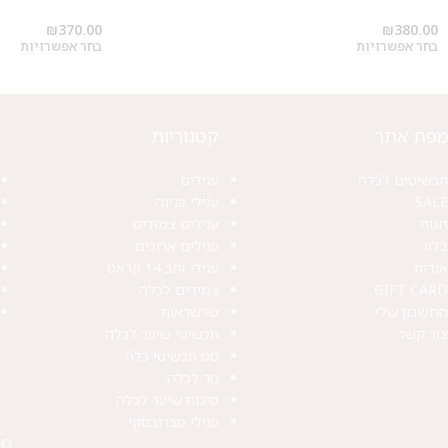
₪
370.00
₪
380.00
בחר אפשרויות
בחר אפשרויות
מפת אתר
קטגוריות
תכשיטים לכלה
עגילים
SALE
עגילי פנינה
חנות
עגילים צמודים
בלוג
עגילים ארוכים
אודות
עגילי זהב 14 קראט
GIFT CARD
צמידים לכלה
החשבון שלי
שרשראות
צור קשר
תכשיטי שיער לכלה
סט תכשיטי כלה
נזר לכלה
סיכות שיער לכלה
עגילי סברובסקי
© 