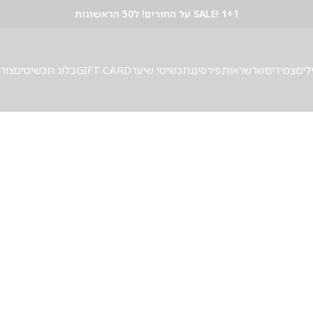
SALE! 1+1 על החורים! ל50 הראשונות
לים
צמידים
שרשראות
פירסינג
תכשיטי שיער
GIFT CARD
בלוג תכשיטים
צור