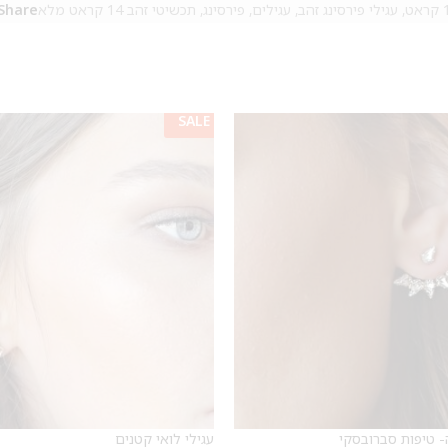
,
עגילי פירסינג זהב
,
עגילים
,
פירסינג
,
תכשיטי זהב 14 קראט מלא
Share:
SALE
מבצע 1+1
על החירור ל-50 הפונות ראשונות
לקביעת תור לפירסינג ועיצוב
אזניים
- טיפות סברובסקי
עגילי לואי קטנים