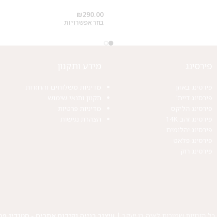
₪
290.00
בחר אפשרויות
פירסינג
מידע ותקנון
פירסינג באוזן
מדיניות משלוחים והחזרות
פירסינג דיית'
תקנון ותנאי שימוש
פירסינג הליקס
מדיניות פרטיות
פירסינג זהב 14K
הצהרת נגישות
פירסינג יהלומים
פירסינג פלאט
פירסינג רוק
כל הזכויות שמורות לאיה בן יעקב |
עיצוב בנייה וקידום אתרים - סטודיו פר