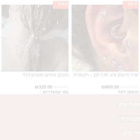
SALE
SALE
SALE
SALE
מבצע 1+1
על החירור ל-50 הפונות ראשונות
לקביעת תור לפירסינג ועיצוב
אזניים
עגיל חישוק זהב 14K לבן – ויקטוריה
חובקן פנינים ואבנים ג'ולי
₪
320.00
₪
800.00
₪
380.00
₪
1,200.00
הוספה לסל
בחר אפשרויות
מפת אתר
קטגוריות
פירסינג