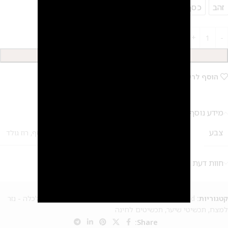
זהב
כסף
רוז גולד
הוספה לסל
הוסף לרשימת המשאלות
מידע נוסף
צבע
זהב
,
כסף
,
רוז גולד
חוות דעת (0)
2
מק"ט:
אין מידע
קטגוריות:
Uncategorized
,
product to en
,
In the desert
,
נזר לכלה - נזר
למצח
,
תכשיטי שיער
,
תכשיטים לחינה
Share: