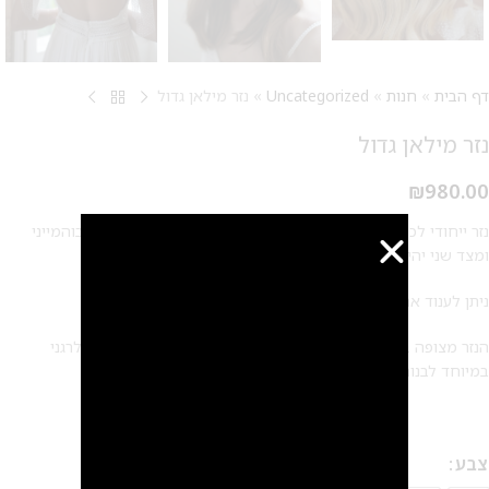
דף הבית
»
חנות
»
Uncategorized
»
נזר מילאן גדול
נזר מילאן גדול
₪
980.00
נזר ייחודי לכלה שישתלב עם מגוון סגנונות. מצד אחד יקפיץ לוק בוהמייני
ומצד שני יהיה מהמם גם ללוק נסיכתי.
ניתן לענוד את הנזר כנזר קדמי או אחורי, באסוף או פזור
הנזר מצופה בציפוי 18 קראט זהב/כסף/רוז גולד ללא ניקל אנטי אלרגני
במיוחד לבנות שסובלות מרגישות
צבע