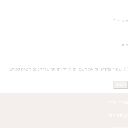
*
אימייל
מבצע 1+1
אתר
על החירור ל-50 הפונות ראשונות
לקביעת תור לפירסינג ועיצוב
אזניים
שמור בדפדפן זה את השם, האימייל והאתר שלי לפעם הבאה שאגיב.
מפת אתר
קטגוריות
פירסינג