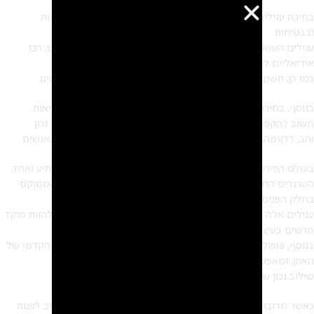
בחירת עגילים אינה רק עניין של אסתטיקה, יש להתחשב גם בנוחות
ובבטיחות.
עגילים העשויים מחומרים היפואלרגניים, כמו זהב 14 או 18 קראט, הם
אידיאליים למי שסובל מרגישות.
כמו כן, חשוב לבחור בעגילים המתאימים לשלב הריפוי של הפירסינג.
בנוסף, בחירת עגילים היא לא רק עניין של אופנה, אלא גם של בריאות.
חשוב להקפיד על שימוש בחומרים איכותיים ועל תהליך החלמה נכון.
זהב, לדוגמה, הוא לא רק יפה אלא גם היפואלרגני ומתאים לרוב האנשים.
בעולם הפירסינג סוגי העגילים לאוזניים ממשיכים להתחדש ולהפתיע ואחד
הטרנדים החמים ביותר כיום הוא שימוש בעגילי קונץ' – פירסינג הממוקם
בחלק הפנימי של האוזן.
עגילים אלה מאפשרים שילוב של אלמנטים גדולים יותר ויכולים להוות מוקד
מרשים בעיצוב האוזן.
בנוסף, פופולריות רבה צוברים גם עגילי טרגוס, הממוקמים בחלק הקדמי של
האוזן, ומאפשרים שילוב של עגילים עדינים ומינימליסטיים.
שילוב נכון של עגילים אלה יכול ליצור מראה מודרני ומתוחכם.
כאשר מדובר בביצוע פירסינג באוזן ובחירת סוגי עגילים באוזן, חשוב לפנות