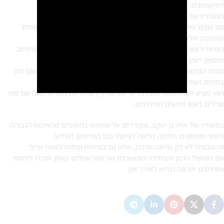
למקצוענים.
הסטודיו של איה בן יעקב הוא המקום המושלם לכך.
עם שנים של ניסיון וידע מקצועי, איה מבטיחה לא רק תוצאה אסתטית
מרהיבה, אלא גם תהליך בטוח והיגייני.
הסטודיו מציע מגוון רחב של סוגי עגילים באוזן, כולל עגילי זהב איכותיים,
ומספק ייעוץ אישי להתאמת הפירסינג המושלם לכל לקוח.
בזכות המקצועיות והיחס האישי, הסטודיו של איה בן יעקב הפך לשם דבר
בתחום הפירסינג.
הוא מציע חוויה מושלמת לכל מי שמעוניין לשדרג את המראה שלו עם סוגי
עגילים באוזן חדשים ומרהיבים.
2
בסטודיו של איה בן יעקב, מקפידים על שימוש בחומרים מהאיכות הגבוהה
ביותר ומספקים הדרכה מלאה לטיפול נכון בפירסינג החדש.
זה מבטיח לא רק מראה מרהיב, אלא גם בטיחות ונוחות לטווח ארוך.
עם הטיפול הנכון והבחירה המושכלת של סוגי עגילים באוזן, תוכלו ליהנות
מפירסינג יפהפה ובריא לאורך זמן.