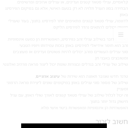
קלאסיים, עגילי סטאד קטנים ועדינים, או עגילים ארוכים ומרשימים.
הבחירה בסוג העגיל תלויה לא רק בטעם האישי, אלא גם במיקום הפירסינג
באוזן.
לדוגמה, עגילי סטאד קטנים מתאימים יותר לפירסינג בתנוך, בעוד שעגילי
חישוק יכולים להתאים נהדר לפירסינג הליקס.
כאשר מדובר בשילוב עגילי זהב כפירסינג, האפשרויות הן כמעט אינסופיות.
זהב הוא חומר אידיאלי לפירסינג באוזן בזכות עמידותו ויופיו הטבעי.
סוגי עגילים העשויים מזהב יכולים להיות פשוטים ועדינים או מעוצבים
ומשובצים באבני חן.
שילוב של עגילי זהב בגדלים ובצורות שונות יכול ליצור מראה מרהיב ואלגנטי.
טרנד חדש שצובר תאוצה הוא שירות של
עיצוב אוזניים
,
שילוב של מספר סוגי עגילים באוזן במיקומים שונים ליצירת מראה הרמוני
ומעניין.
זה יכול לכלול שילוב של עגילי סטאד קטנים לאורך שולי האוזן, עם עגיל
חישוק גדול יותר בתנוך.
האפשרויות הן אינסופיות ומאפשרות ביטוי אישי מלא.
חשוב לזכור