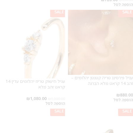
הוספה לסל
SALE
SALE
SALE
מבצע 1+1
על החירור ל-50 הפונות ראשונות
לקביעת תור לפירסינג ועיצוב
אזניים
עגיל פירסינג טריה קטנטן יהלומים –
עגיל חישוק טריוז יהלומים עדין 14
זהב 14 קראט מלא הברגה
קראט זהב מלא
₪
880.00
₪
1,080.00
₪
1,300.00
הוספה לסל
הוספה לסל
SALE
SALE
SALE