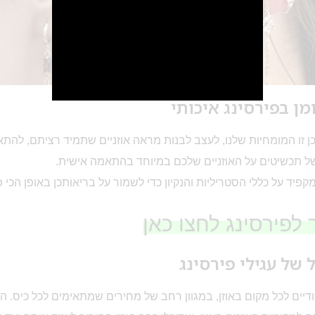
מן בפירסינג איכותי
2
 כן זו המומחיות שלנו, לעצב לבנות מראה אוזניים שתמיד רציתם, להת
של תכשיטים על האוזניים שלכם במיוחד בהתאמה אישית.
מקפיד על כללי הסטריליות והנקיון כדי לשמור על בריאותכן באופן הכי
לפירסינג לחצו כאן
ל של עגילי פירסינג
ודיים לכל מקום באוזן, במגוון רחב של מחירים שמתאימים לכל כיס. ה