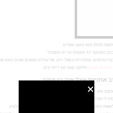
יצוב אוזניים
תב הפתגם "כל המוסיף הרי זה משובח"
כל הגילאים, מתהדרות בשלל רחב של עגילים מסוגים שונים באוזן שלה
עגיל טראגוס
, הליקס, קונצ' ועד דיית' ורוק.
 אוזניים אצל איה בן יעקב
צוב אוזניים, והוא כנראה כאן להשאר לעוד שנים רבות.
ף לו סטייל אינסופי, כזה שאף אחד לא ישאר אדיש אליו.
ת עיצוב אוזניים ופירסינג דווקא אצלנו בסטודיו בראשון לציון.