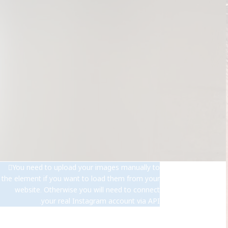
1 Comment
25/06/2026
1 Comment
26/05/2026
השלבים לעיצוב האוזניים המושלם
1 Comment
19/05/2026
OUR INSTAGRAM
You need to upload your images manually to
the element if you want to load them from your
website. Otherwise you will need to connect
your real Instagram account via API.