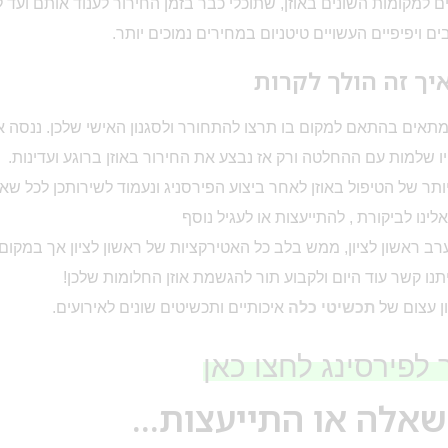
ילים למקומות השונים באוזן, שתוכלי כבר בזמן החירור לענוד אותם ועד
ם ויפיפיים העשויים טיטניום במחירים נמוכים יותר.
יך זה הולך לקרות
המתאים בהתאם למקום בו תרצו להתחורר ולסגנון האישי שלכן. ננסה א
יו שלמות עם ההחלטה ורק אז נבצע את החירור באוזן ברוגע ועדינות.
תר של הטיפול באוזן לאחר ביצוע הפירסניג ונעמוד לשירותכן לכל שא
ינו לביקורת , להתייעצות או לעגיל נוסף
ערב ראשון לציון, ממש בלב כל האטירקציות של ראשון לציון אך במקום
תנו קשר עוד היום ולקבוע תור להגשמת אוזן החלומות שלכן!
ון עצום של
תכשיטי כלה
איכותיים ותכשיטים שונים לאירועים.
לפירסינג לחצו כאן
שאלה או התייעצות...