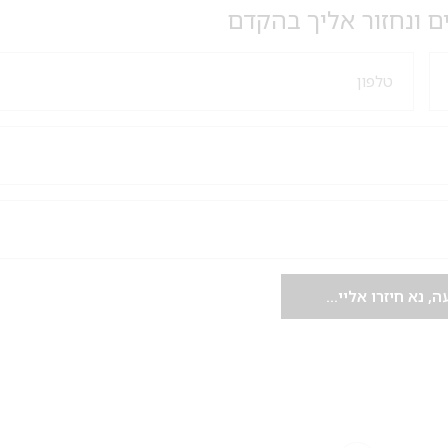
ם ונחזור אליך בהקדם
מבצע 1+1
על החירור ל-50 הפונות ראשונות
לקביעת תור לפירסינג ועיצוב
אזניים
 נא חיזרו אליי...