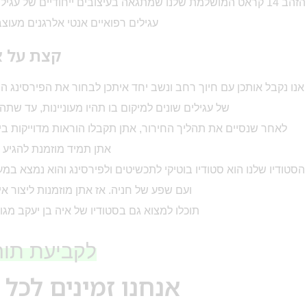
הזהב 14 קראט המושלמת שלנו שמתגאה בעיצובים ייחודיים של עג
עגילים רפואיים אנטי אלרגנים מעוצבי
קצת על א
אנו נקבל אותכן עם חיוך רחב ונשב יחד איתכן לבחור את הפירסינג 
של עגילים שונים למיקום בו תהיו מעוניינות, עד שתה
לאחר שנסיים את תהליך החירור, אתן תקבלו הוראות מדוייקות ביו
אתן תמיד מוזמנת להגיע אל
הסטודיו שלנו הוא סטודיו בוטיקי לתכשיטים ולפירסינג והוא נמצא במ
ועם שפע של חניה. אז אתן מוזמנות ליצור אי
תוכלו למצוא גם בסטודיו של איה בן יעקב מגו
לקביעת תור 
אנחנו זמינים לכל 