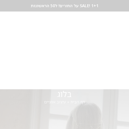
SALE! 1+1 על החורים! ל50 הראשונות
לים
צמידים
שרשראות
פירסינג
תכשיטי שיער
GIFT CARD
בלוג תכשיטים
צור
בלוג
דף הבית
»
עיצוב אוזניים
גזין תכשיטי אירועים
וב אוזניים
On 20/03/2026
mvnsec