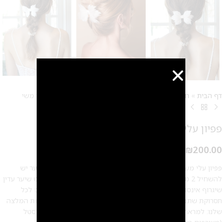
דף הבית
»
חנות
»
תכשיטי שיער
»
סיכות שיער לכלה
»
פפיון עלי משי
פפיון עלי משי
₪
200.00
פפיון עלי משי, בגב הפפיון יש 2 חורים. כדי לחבר את הפפיון לשיער יש
להשחיל 2 סיכות לחורים בגב הפפיון אורך הפפיון: 11 ס"מ תכשיט שיער עדין
שיגרוף אינסוף מחמאות, מתאים לאירוע ולשימוש יומיומי מתאים לכל
תסרוקת שתבחרי, אסוף נמוך, אסוף גבוה, אסוף מרושל, פזור וצמות המלצה
שלנו: למראה מושלם ורך, לשלב את הפפיון עם החובקני עלי קריסטל