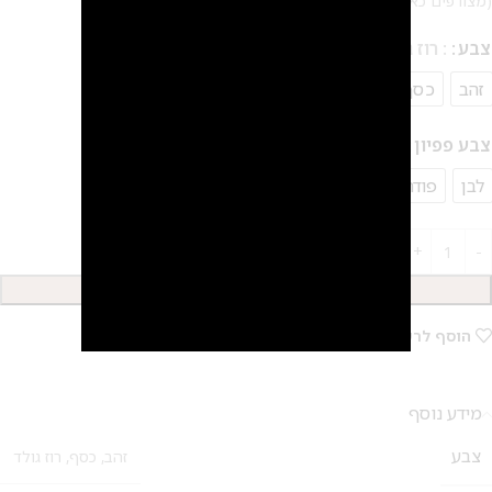
(מצורפים כאן למטה, ב "עוד מוצרים בסט זה" …)
צבע
: רוז גולד
זהב
כסף
רוז גולד
צבע פפיון
לבן
פודרה
2
הוספה לסל
הוסף לרשימת המשאלות
מידע נוסף
צבע
זהב
,
כסף
,
רוז גולד