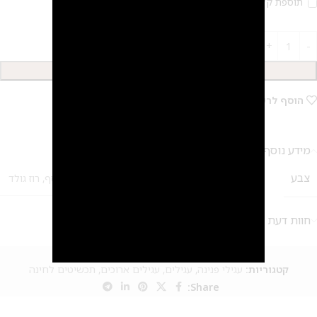
תוספת קליפס 20 ₪
הוספה לסל
הוסף לרשימת המשאלות
מידע נוסף
צבע
זהב
,
כסף
,
רוז גולד
2
חוות דעת (0)
מק"ט:
אין מידע
קטגוריות:
עגילי פנינה
,
עגילים
,
עגילים ארוכים
,
תכשיטים לחינה
Share: