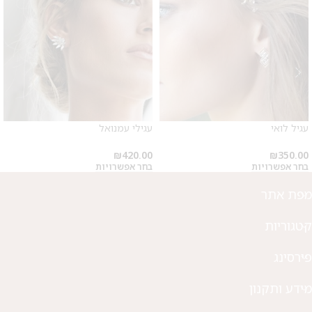
מבצע 1+1
על החירור ל-50 הפונות ראשונות
לקביעת תור לפירסינג ועיצוב
אזניים
עגיל לואי
עגילי עמנואל
₪
420.00
₪
350.00
בחר אפשרויות
בחר אפשרויות
מפת אתר
קטגוריות
פירסינג
מידע ותקנון