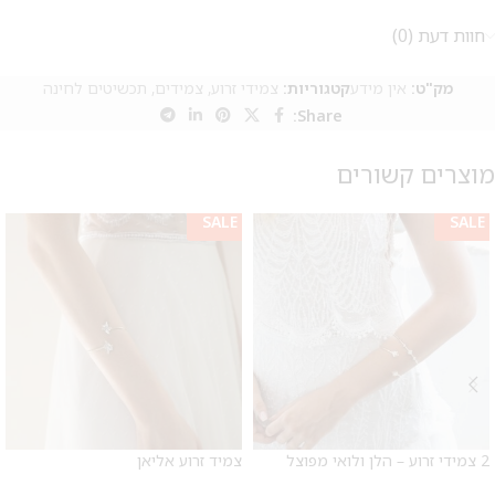
חוות דעת (0)
מק"ט:
אין מידע
קטגוריות:
צמידי זרוע
,
צמידים
,
תכשיטים לחינה
Share:
מוצרים קשורים
SALE
SALE
מבצע 1+1
על החירור ל-50 הפונות ראשונות
2 צמידי זרוע – הלן ולואי מפוצל
צמיד זרוע אליאן
לקביעת תור לפירסינג ועיצוב
אזניים