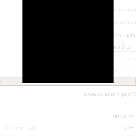
הצמיד משובץ באבני קריסטל צ'כי
הצמיד גמיש וניתן להגדיל ולהקטין אותו לפי הצורך
צבע
: רוז גולד
זהב
כסף
רוז גולד
2
נקה
הוספה לסל
הוסף לרשימת המשאלות
מידע נוסף
צבע
זהב
,
כסף
,
רוז גולד