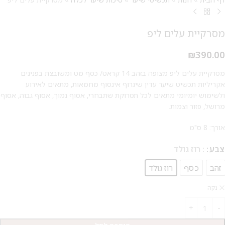
מסרקיית עלים ליפ
₪
390.00
מסרקיית עלים ליפ מצופה בזהב 14 קראט/ כסף מט ומשובצת בפנינים
מבצע 1+1
אקריליות תכשיט שיער עדין שיגרוף אינסוף מחמאות, מתאים לאירוע
ולשימוש יומיומי מתאים לכל תסרוקת שתבחרי, אסוף נמוך, אסוף גבוה, אסוף
על החירור ל-50 הפונות ראשונות
מרושל, פזור וצמות.
לקביעת תור לפירסינג ועיצוב
אורך: 8 ס"מ
אזניים
צבע
: רוז גולד
זהב
כסף
רוז גולד
נקה