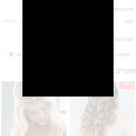
2
מידע נוסף
צבע
זהב
,
כסף
,
רוז גולד
חוות דעת (0)
מק"ט:
אין מידע
קטגוריה:
תכשיטי שיער
Share:
מוצרים קשורים
SALE
SALE