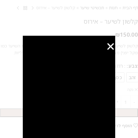
דף הבית
»
חנות
»
תכשיטי שיער
»
קלשון לשיער – אירוס
קלשון לשיער – אירוס
₪
150.00
קלשון לשיער – אירוס, תכשיט לאיסוף השיער (התכשיט אוסף את השיער כמו
מקל יפני) מצופה בזהב 24 קראט/ כסף מט ומשובץ בפנינים אקריליות.
צבע
: רוז גולד
זהב
כסף
רוז גולד
נקה
הוספה לסל
הוסף לרשימת המשאלות