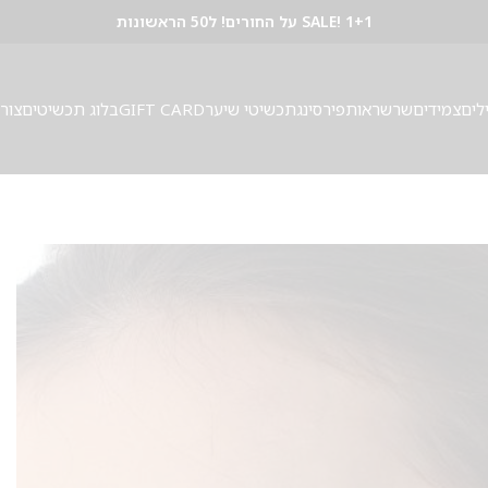
SALE! 1+1 על החורים! ל50 הראשונות
לים
צמידים
שרשראות
פירסינג
תכשיטי שיער
GIFT CARD
בלוג תכשיטים
צור