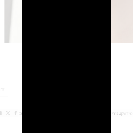
מידע נוסף
חוות דעת (0)
2
זהב
מידע
קטגוריות:
SALE
,
עגילים
,
עגילים ארוכים
תגית:
מבצע
Share: