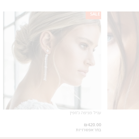
SALE
עגיל מניפה ג'וזפין
₪
420.00
בחר אפשרויות