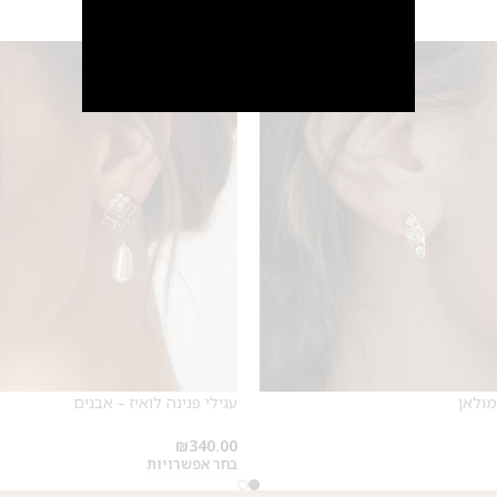
SALE
מבצע 1+1
על החירור ל-50 הפונות ראשונות
לקביעת תור לפירסינג ועיצוב
אזניים
מולאן
עגילי פנינה לואיז – אבנים
₪
340.00
בחר אפשרויות