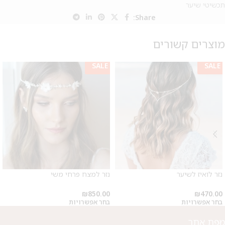
תכשיטי שיער
Share:
מוצרים קשורים
SALE
SALE
מבצע 1+1
על החירור ל-50 הפונות ראשונות
לקביעת תור לפירסינג ועיצוב
נזר לואיז לשיער
נזר למצח פרחי משי
אזניים
₪
850.00
₪
470.00
בחר אפשרויות
בחר אפשרויות
מפת אתר