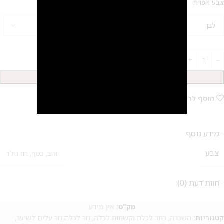
צבע הפרח
2
הוספה לסל
הוסף לרשימת המשאלות
מידע נוסף
צבע
זהב
,
כסף
,
רוז גולד
חוות דעת (0)
מק"ט:
אין מידע
קטגוריות:
השכרה
,
כתר לכלה וקשתות לכלה
,
נזר לכלה נזר עלים לשיער
,