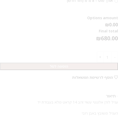
אורך מוט – 8 מ"מ (חור חדש)
Options amount
₪0.00
Final total
₪
680.00
הוספה לסל
הוסף לרשימת המשאלות
תיאור
עגיל לורן אלגנטי עשוי זהב 14 קראט מלא בעבודת יד
העגיל משובץ באבן רובי