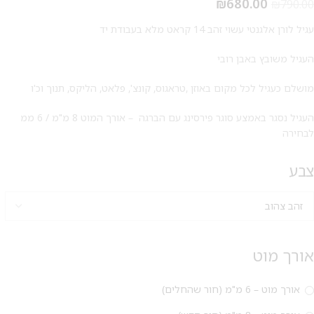
₪
680.00
₪
790.00
עגיל לורן אלגנטי עשוי זהב 14 קראט מלא בעבודת יד
העגיל משובץ באבן רובי
מושלם כעגיל לכל מקום באוזן ,טראגוס, קונצ', פלאט, הליקס, תנוך וכ'ו
העגיל נסגר באמצע סוגר פירסינג עם הברגה – אורך המוט 8 מ"מ / 6 ממ
לבחירה
צבע
מבצע 1+1
אורך מוט
על החירור ל-50 הפונות ראשונות
אורך מוט – 6 מ"מ (חור שהחלים)
לקביעת תור לפירסינג ועיצוב
אזניים