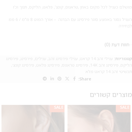
מושלם כעגיל לכל מקום באוזן ,טראגוס, קונצ', פלאט, הליקס, תנוך וכ'ו
העגיל נסגר באמצע סוגר פירסינג עם הברגה – אורך המוט 8 מ"מ / 6 ממ
לבחירה
חוות דעת (0)
קטגוריות:
עגילי זהב 14 קראט
,
עגילי פירסינג זהב
,
עגילים
,
פירסינג
,
פירסינג
הליקס
,
פירסינג זהב 14K
,
פירסינג טראגוס
,
פירסינג פלאט
,
פירסינג קונצ׳
,
תכשיטי זהב 14 קראט מלא
Share:
מוצרים קשורים
SALE
SALE