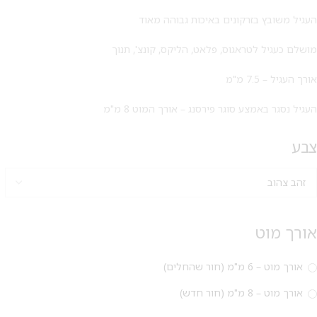
העגיל משובץ בזרקונים באיכות גבוהה מאוד
מושלם כעגיל לטראגוס, פלאט, הליקס, קונצ', תנוך
אורך העגיל – 7.5 מ"מ
העגיל נסגר באמצע סוגר פירסנג – אורך המוט 8 מ"מ
צבע
אורך מוט
מבצע 1+1
אורך מוט – 6 מ"מ (חור שהחלים)
על החירור ל-50 הפונות ראשונות
אורך מוט – 8 מ"מ (חור חדש)
לקביעת תור לפירסינג ועיצוב
אזניים