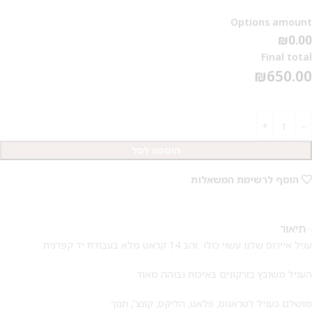
Options amount
₪0.00
Final total
₪
650.00
הוספה לסל
הוסף לרשימת המשאלות
תיאור
עגיל איירוס שלנו עשוי כולו זהב 14 קראט מלא בעבודת יד קפדנית
העגיל משובץ בזרקונים באיכות גבוהה מאוד
מושלם כעגיל לטראגוס, פלאט, הליקס, קונצ', תנוך