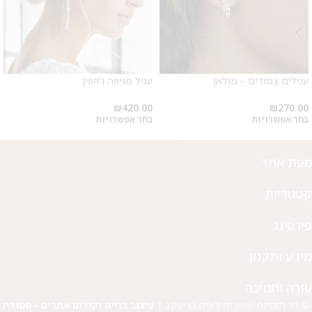
עגילים צמודים – מולאן
עגיל מניפה ג'וזפין
₪
420.00
₪
270.00
בחר אפשרויות
בחר אפשרויות
מפת אתר
קטגוריות
פירסינג
מידע ותקנון
עזרה ותמיכה
© כל הזכויות שמורות לאיה בן יעקב |
עיצוב בנייה וקידום אתרים - סטודיו