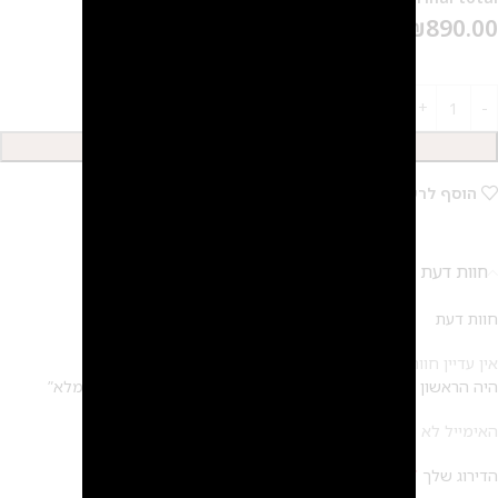
₪
890.00
הוספה לסל
הוסף לרשימת המשאלות
חוות דעת (0)
חוות דעת
אין עדיין חוות דעת.
היה הראשון לכתוב סקירה “עגיל סטלה שחורים – 14 קראט זהב מלא”
*
האימייל לא יוצג באתר.
שדות החובה מסומנים
*
הדירוג שלך