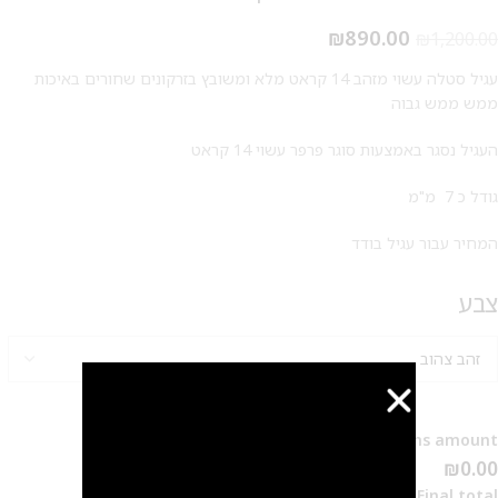
₪
890.00
₪
1,200.00
עגיל סטלה עשוי מזהב 14 קראט מלא ומשובץ בזרקונים שחורים באיכות
ממש ממש גבוה
העגיל נסגר באמצעות סוגר פרפר עשוי 14 קראט
גודל כ 7 מ"מ
המחיר עבור עגיל בודד
צבע
Options amount
₪0.00
Final total