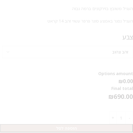
העגיל משובץ בזירקונים ברמה גבוה
העגיל נסגר באמצע סוגר פרפר עשוי זהב 14 קראט
צבע
מבצע 1+1
על החירור ל-50 הפונות ראשונות
Options amount
₪0.00
לקביעת תור לפירסינג ועיצוב
אזניים
Final total
₪
690.00
הוספה לסל