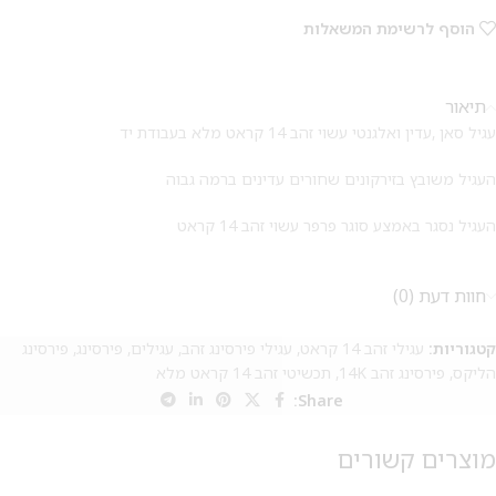
הוסף לרשימת המשאלות
תיאור
עגיל סאן ,עדין ואלגנטי עשוי זהב 14 קראט מלא בעבודת יד
העגיל משובץ בזירקונים שחורים עדינים ברמה גבוה
העגיל נסגר באמצע סוגר פרפר עשוי זהב 14 קראט
חוות דעת (0)
קטגוריות:
עגילי זהב 14 קראט
,
עגילי פירסינג זהב
,
עגילים
,
פירסינג
,
פירסינג
הליקס
,
פירסינג זהב 14K
,
תכשיטי זהב 14 קראט מלא
Share:
מוצרים קשורים