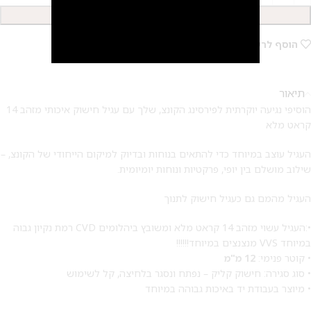
הוספה לסל
הוסף לרשימת המשאלות
2
תיאור
הוסיפי נגיעה יוקרתית לפירסינג הקונצ, שלך עם עגיל חישוק איכותי מזהב 14
קראט מלא
העגיל עוצב במיוחד כדי להתאים בנוחות ובדיוק למיקום הייחודי של הקונצ, –
שילוב מושלם בין יופי, פרקטיות ונוחות יומיומית.
העגיל מהמם גם כעגיל חישוק לתנוך
•:העגיל עשוי מזהב 14 קראט מלא ומשובץ ביהלומים CVD רמת נקיון גבוה
במיוחד VVS מנצנצים במיוחד!!!!!!
• קוטר פנימי:
12 מ"מ
• סוג סגירה: חישוק קליק – נפתח ונסגר בלחיצה, קל לשימוש
• מיוצר בעבודת יד באיכות גבוהה במיוחד