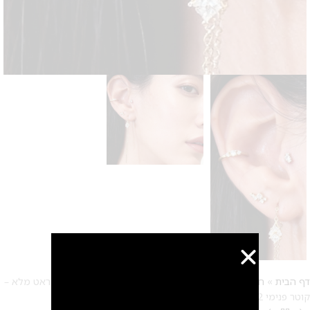
דף הבית
»
חנות
»
עגילים
»
חישוק טריוז גדול יהלומים זהב 14 קראט מלא –
קוטר פנימי 12 ממ