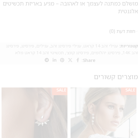
מושלם כמתנה לעצמך או לאהובה – מגיע באריזת תכשיטים
אלגנטית
חוות דעת (0)
קטגוריות:
עגילי זהב 14 קראט
,
עגילי פירסינג זהב
,
עגילים
,
פירסינג
,
פירסינג
זהב 14K
,
פירסינג יהלומים
,
פירסינג קונצ׳
,
תכשיטי זהב 14 קראט מלא
Share:
מוצרים קשורים
SALE
SALE
מבצע 1+1
על החירור ל-50 הפונות ראשונות