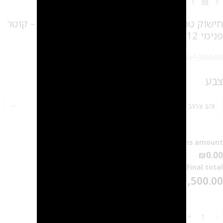
חישוק טריוז גדול יהלומים זהב 14 קראט מלא – קוטר
פנימי 12 ממ
₪
1,500.00
₪
1,800.00
צבע
Options amount
₪0.00
Final total
₪
1,500.00