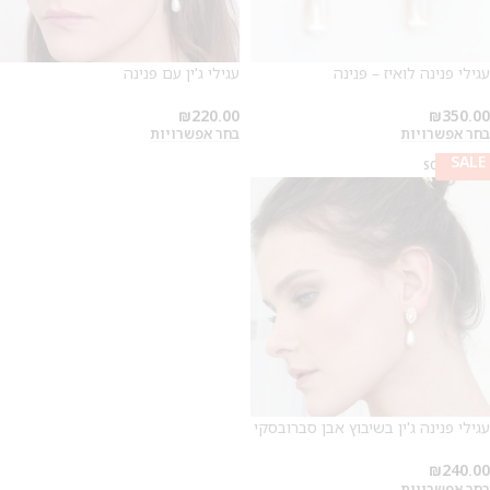
עגילי פנינה לואיז – פנינה
עגילי ג'ין עם פנינה
₪
220.00
₪
350.00
מבצע 1+1
בחר אפשרויות
בחר אפשרויות
SALE
SOLD OUT
על החירור ל-50 הפונות ראשונות
לקביעת תור לפירסינג ועיצוב
אזניים
עגילי פנינה ג'ין בשיבוץ אבן סברובסקי
₪
240.00
בחר אפשרויות