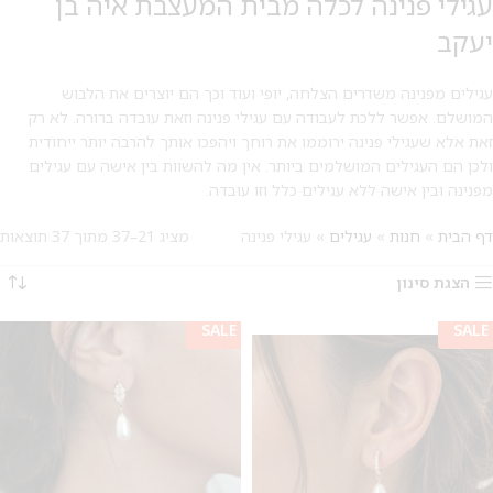
עגילי פנינה לכלה מבית המעצבת איה בן
יעקב
עגילים מפנינה משדרים הצלחה, יופי ועוד וכך הם יוצרים את הלבוש
המושלם. אפשר ללכת לעבודה עם עגילי פנינה וזאת עובדה ברורה. לא רק
זאת אלא שעגילי פנינה ירוממו את רוחך ויהפכו אותך להרבה יותר ייחודית
ולכן הם העגילים המושלמים ביותר. אין מה להשוות בין אישה עם עגילים
מפנינה ובין אישה ללא עגילים כלל וזו עובדה.
דף הבית
»
חנות
»
עגילים
»
עגילי פנינה
מציג 21–37 מתוך 37 תוצאות
הצגת סינון
SALE
SALE
SALE