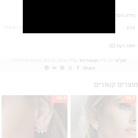
מידע נוסף
צבע
זהב
,
כסף
,
רוז גולד
חוות דעת (0)
מק"ט:
אין מידע
קטגוריות:
עגילי פנינה
,
עגילים
,
תכשיטים לחינה
Share:
מוצרים קשורים
SALE
SALE