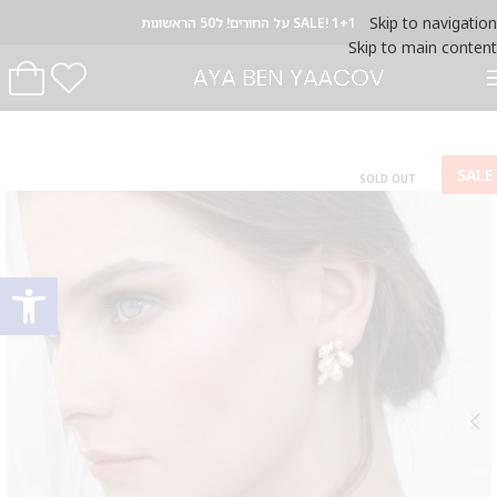
Skip to navigation
SALE! 1+1 על החורים! ל50 הראשונות
Skip to main content
SALE
SOLD OUT
פתח סרגל