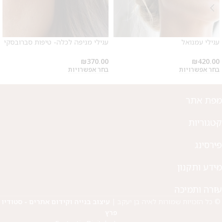
מבצע 1+1
על החירור ל-50 הפונות ראשונות
עגילי עמנואל
עגילי מניפה לכלה- טיפות סברובסקי
לקביעת תור לפירסינג ועיצוב
₪
370.00
₪
420.00
אזניים
בחר אפשרויות
בחר אפשרויות
מפת אתר
קטגוריות
פירסינג
מידע ותקנון
עזרה ותמיכה
© כל הזכויות שמורות לאיה בן יעקב |
עיצוב בנייה וקידום אתרים - סטודיו
פרץ