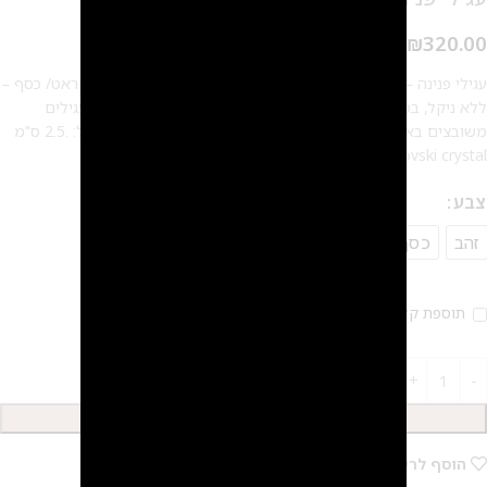
₪
320.00
עגילי פנינה – ליאן, המראה האוסקרי העגילים מצופים בזהב 14 קראט/ כסף –
ללא ניקל, במיוחד לבנות שסובלות מאלרגיה ורגישות באזניים. העגילים
משובצים באבנים מבית Swarovski ובפנינים אקריליות אורך עגיל: .2.5 ס"מ
Swarovski crystal
צבע
זהב
כסף
רוז גולד
תוספת קליפס 20 ₪
2
הוספה לסל
הוסף לרשימת המשאלות