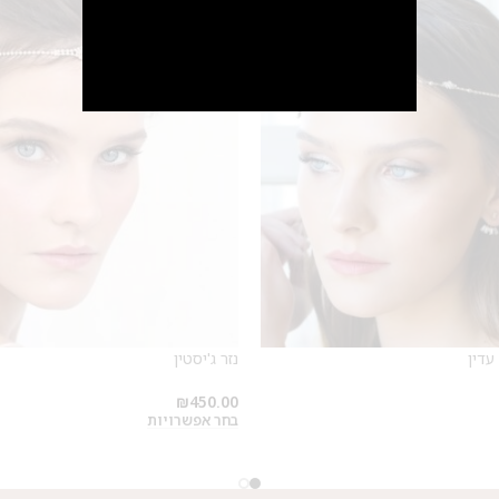
SALE
מבצע 1+1
על החירור ל-50 הפונות ראשונות
לקביעת תור לפירסינג ועיצוב
אזניים
עדין
נזר ג'יסטין
₪
450.00
בחר אפשרויות