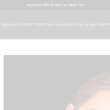
SALE! 1+1 על החורים! ל50 הראשונות
לים
צמידים
שרשראות
פירסינג
תכשיטי שיער
GIFT CARD
בלוג תכשיטים
צור