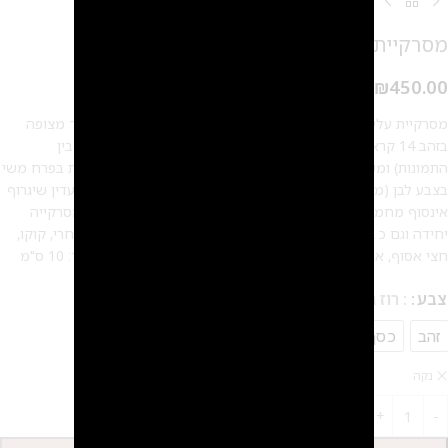
מסרקיית עלים לילך פרחונית – לבן
₪
450.00
מסרקיית עלים לילך פרחונית – לבן, מסרקיית עלים פרחונית לילך מצופה
בזהב 14 קראט/ כסף מט (כדי לראות את המסרקיה בכסוף, עברי בין
התמונות) ומשובצת באבני קריסטל צ'כי עדינות המסרקיה מעוטרת בפרח משי
בצבע לבן (מתאים לשמלות בכל גווני הלבן והחלבי)תכשיט שיער עדין שיגרוף
אינסוף מחמאות, מתאים לאירוע ולשימוש יומיומי מושלם גם כמסרקייה
יחידה וגם כ 2 מסרקיות, אחת לכל צד מתאים לכל תסרוקת שתבחרי, קוקו,
חצי אסוף, אסוף נמוך, אסוף גבוה, אסוף מרושל, פזור וצמות אורך: 10 ס"מ
צבע
: רוז גולד
זהב
כסף
רוז גולד
נקה
2