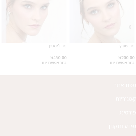
מבצע 1+1
על החירור ל-50 הפונות ראשונות
נזר שפיץ
נזר ג'יסטין
לקביעת תור לפירסינג ועיצוב
₪
450.00
₪
200.00
אזניים
בחר אפשרויות
בחר אפשרויות
מפת אתר
קטגוריות
פירסינג
מידע ותקנון