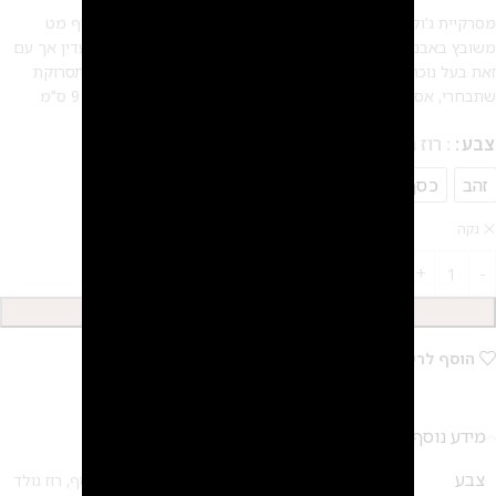
מסרקיית ג'ולי, מסרקייה לכלה/לארוע מצופה בזהב 14 קראט/ כסף מט
משובץ באבנים ובפנינים אקריליות. תכשיט שיער רומנטי, אצילי, עדין אך עם
זאת בעל נוכחות מרשימה, שיגרוף אינסוף מחמאות מתאים לכל תסרוקת
שתבחרי, אסוף נמוך, אסוף גבוה, אסוף מרושל, פזור וצמות אורך: 9 ס"מ
צבע
: רוז גולד
זהב
כסף
רוז גולד
נקה
הוספה לסל
2
הוסף לרשימת המשאלות
מידע נוסף
צבע
זהב
,
כסף
,
רוז גולד