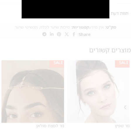
חוות דעת (0)
מק"ט:
אין מידע
קטגוריות:
סיכות שיער לכלה
,
תכשיטי שיער
Share:
מוצרים קשורים
SALE
SALE
מבצע 1+1
על החירור ל-50 הפונות ראשונות
נזר שפיץ
נזר למצח מולאן