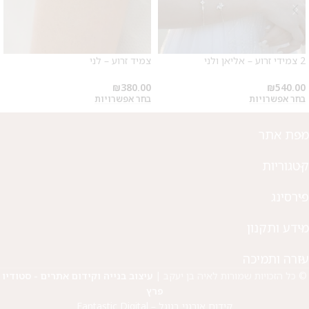
מבצע 1+1
על החירור ל-50 הפונות ראשונות
2 צמידי זרוע – אליאן ולני
צמיד זרוע – לני
לקביעת תור לפירסינג ועיצוב
₪
380.00
₪
540.00
אזניים
בחר אפשרויות
בחר אפשרויות
מפת אתר
קטגוריות
פירסינג
מידע ותקנון
עזרה ותמיכה
© כל הזכויות שמורות לאיה בן יעקב |
עיצוב בנייה וקידום אתרים - סטודיו
פרץ
קידום אורגני בגוגל – Fantastic Digital