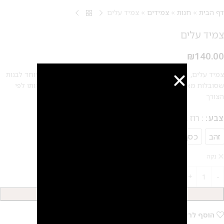
דף הבית
»
חנות
»
צמידים
»
צמיד עלים
צמיד עלים
₪
140.00
צמיד עלים, הצמיד מצופה בזהב 24 קראט/ כסף – ללא ניקל, במיוחד לבנות
שסובלות מאלרגיה ורגישות. הצמיד גמיש וניתן להגדיל ולהקטין אותו לפי
הצורך
צבע
: רוז גולד
זהב
כסף
רוז גולד
נקה
הוספה לסל
הוסף לרשימת המשאלות