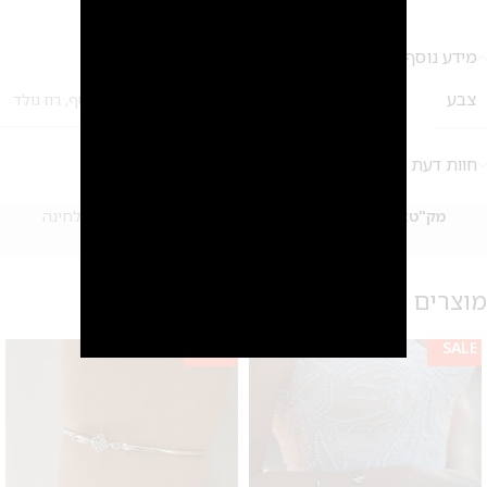
2
מידע נוסף
צבע
זהב
,
כסף
,
רוז גולד
חוות דעת (0)
מק"ט:
אין מידע
קטגוריות:
צמידי זרוע
,
צמידים
,
תכשיטים לחינה
Share:
מוצרים קשורים
SALE
SALE