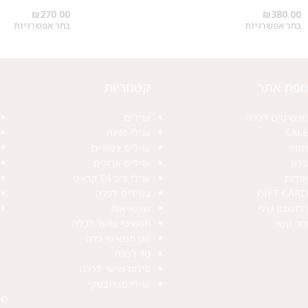
₪
270.00
₪
380.00
בחר אפשרויות
בחר אפשרויות
מפת אתר
קטגוריות
תכשיטים לכלה
עגילים
SALE
עגילי פנינה
חנות
עגילים צמודים
בלוג
עגילים ארוכים
אודות
עגילי זהב 14 קראט
GIFT CARD
צמידים לכלה
החשבון שלי
שרשראות
צור קשר
תכשיטי שיער לכלה
סט תכשיטי כלה
נזר לכלה
סיכות שיער לכלה
עגילי סברובסקי
© 