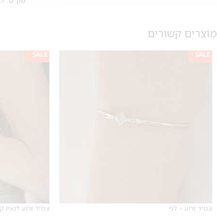
מק"ט:
אי
מוצרים קשורים
SALE
SALE
צמיד זרוע – לני
צמיד זרוע לואיז ק