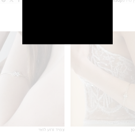
ן מידע
קטגוריות:
צמידי כף יד
,
צמידים
,
תכשיטים לחינה
Share:
SALE
מבצע 1+1
על החירור ל-50 הפונות ראשונות
לקביעת תור לפירסינג ועיצוב
אזניים
טן
צמיד זרוע לואי