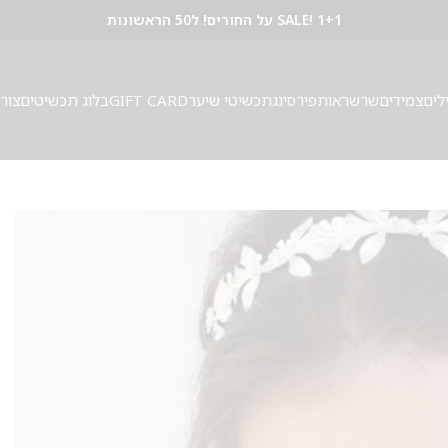
SALE! 1+1 על החורים! ל50 הראשונות
לים
צמידים
שרשראות
פירסינג
תכשיטי שיער
GIFT CARD
בלוג תכשיטים
צור