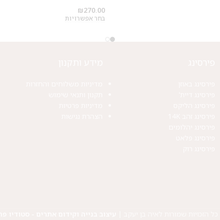
₪
270.00
בחר אפשרויות
פירסינג
מידע ותקנון
פירסינג באוזן
מדיניות משלוחים והחזרות
פירסינג דיית'
תקנון ותנאי שימוש
פירסינג הליקס
מדיניות פרטיות
פירסינג זהב 14K
הצהרת נגישות
פירסינג יהלומים
פירסינג פלאט
פירסינג רוק
כל הזכויות שמורות לאיה בן יעקב |
עיצוב בנייה וקידום אתרים - סטודיו פר