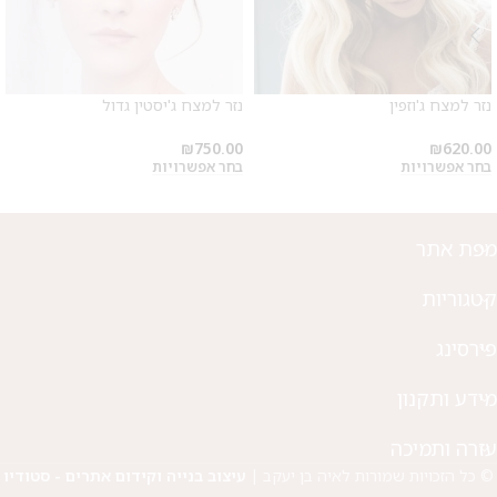
מבצע 1+1
על החירור ל-50 הפונות ראשונות
נזר למצח ג'וזפין
נזר למצח ג'יסטין גדול
לקביעת תור לפירסינג ועיצוב
₪
750.00
₪
620.00
אזניים
בחר אפשרויות
בחר אפשרויות
מפת אתר
קטגוריות
פירסינג
מידע ותקנון
עזרה ותמיכה
© כל הזכויות שמורות לאיה בן יעקב |
עיצוב בנייה וקידום אתרים - סטודיו