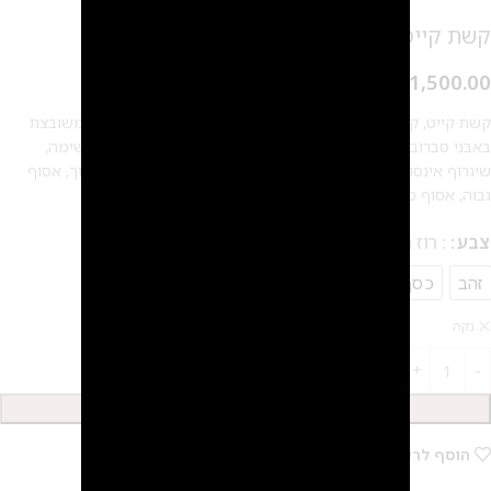
קשת קייט
₪
1,500.00
קשת קייט, קשת לכלה/לארוע מצופה בזהב 24 קראט/ כסף מט ומשובצת
באבני סברובסקי Swarovski crystalפיס היסטרי בעל נוכחות מרשימה,
שיגרוף אינסוף מחמאות מתאים לכל תסרוקת שתבחרי, אסוף נמוך, אסוף
גבוה, אסוף מרושל, פזור וצמות
צבע
: רוז גולד
זהב
כסף
רוז גולד
נקה
הוספה לסל
2
הוסף לרשימת המשאלות