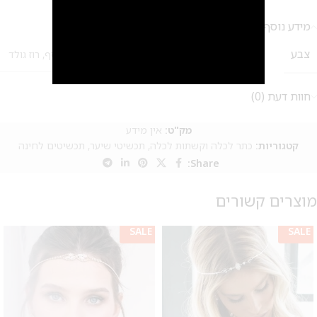
מידע נוסף
צבע
זהב
,
כסף
,
רוז גולד
חוות דעת (0)
מק"ט:
אין מידע
קטגוריות:
כתר לכלה וקשתות לכלה
,
תכשיטי שיער
,
תכשיטים לחינה
Share:
מוצרים קשורים
SALE
SALE