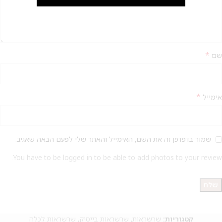
2
*
שם
*
אימייל
שמור בדפדפן זה את השם, האימייל והאתר שלי לפעם הבאה שאגיב.
You have to be logged in to be able to add photos to your review.
קטגוריות:
שרשראות
,
שרשראות בייסיק
,
שרשראות לכלה