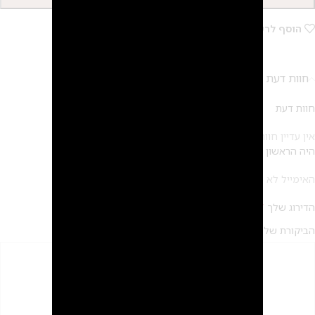
הוסף לרשימת המשאלות
חוות דעת (0)
חוות דעת
אין עדיין חוות דעת.
היה הראשון לכתוב סקירה “שרשרת קייסי”
*
האימייל לא יוצג באתר.
שדות החובה מסומנים
*
הדירוג שלך
*
הביקורת שלך