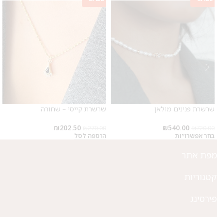
מבצע 1+1
על החירור ל-50 הפונות ראשונות
לקביעת תור לפירסינג ועיצוב
אזניים
שרשרת פנינים מולאן
שרשרת קייסי – שחורה
₪
202.50
₪
540.00
₪
270.00
₪
720.00
בחר אפשרויות
הוספה לסל
מפת אתר
קטגוריות
פירסינג