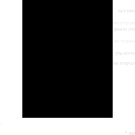
חוות דעת
אין עדיין חוות דעת.
היה הראשון לכתוב סקירה “שרשרת מינור – אבן כתומה”
*
האימייל לא יוצג באתר.
שדות החובה מסומנים
*
הדירוג שלך
*
הביקורת שלך
2
*
שם