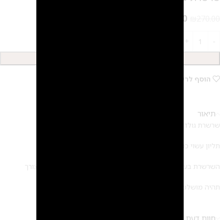
₪
202.50
₪
270.00
הוספה לסל
הוסף לרשימת המשאלות
תיאור
שרשרת גולדפילד
2
תליון עשוי כסף טהור 925 בציפוי 2 מיקרון זהב
השרשרת בעלת שרשרת הארכה כך שנתן להגדיל ולהקטין לפי הצורך
תהיה מושלמת ביחד ותהיה מושלמת ביחד עם עוד שרשראות!
חוות דעת (0)