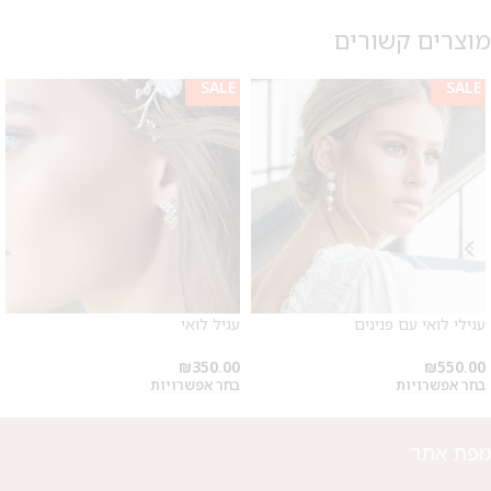
מוצרים קשורים
SALE
SALE
מבצע 1+1
על החירור ל-50 הפונות ראשונות
עגילי לואי עם פנינים
עגיל לואי
לקביעת תור לפירסינג ועיצוב
אזניים
₪
350.00
₪
550.00
בחר אפשרויות
בחר אפשרויות
מפת אתר