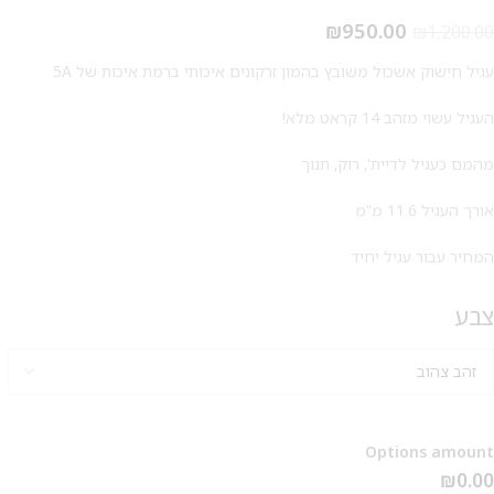
₪
950.00
₪
1,200.00
עגיל חישוק אשכול משובץ בהמון זרקונים איכותי ברמת איכות של 5A
העגיל עשוי מזהב 14 קראט מלא!
מהמם כעגיל לדיית', רוק, תנוך
אורך העגיל 11.6 מ”מ
המחיר עבור עגיל יחיד
צבע
Options amount
₪0.00