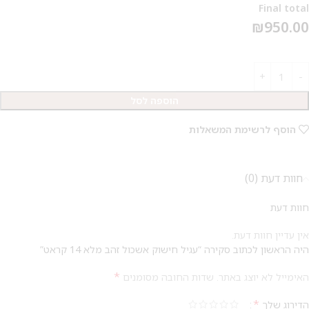
Final total
₪
950.00
מבצע 1+1
על החירור ל-50 הפונות ראשונות
הוספה לסל
לקביעת תור לפירסינג ועיצוב
אזניים
הוסף לרשימת המשאלות
חוות דעת (0)
חוות דעת
אין עדיין חוות דעת.
היה הראשון לכתוב סקירה “עגיל חישוק אשכול זהב מלא 14 קראט”
*
האימייל לא יוצג באתר.
שדות החובה מסומנים
*
הדירוג שלך