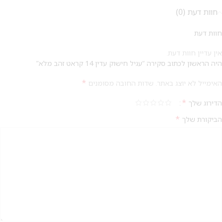
חוות דעת (0)
לקביעת תור לפירסינג ועיצוב
אזניים
חוות דעת
אין עדיין חוות דעת.
היה הראשון לכתוב סקירה “עגיל חישוק עדין 14 קראט זהב מלא”
*
האימייל לא יוצג באתר.
שדות החובה מסומנים
*
הדירוג שלך
*
הביקורת שלך