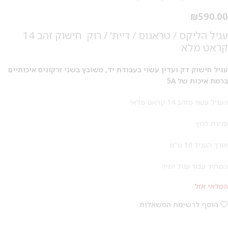
₪
590.00
עגיל הליקס / טראגוס / דיית' / רוק חישוק זהב 14
קראט מלא
עגיל חישוק דק ועדין עשוי בעבודת יד, משובץ בשני זרקונים איכותיים
ברמת איכות של 5A
העגיל עשוי מזהב 14 קראט מלא!
סגירת לחץ
אורך העגיל 10 מ”מ
המחיר עבור עגיל יחיד
המלאי אזל
מבצע 1+1
הוסף לרשימת המשאלות
על החירור ל-50 הפונות ראשונות