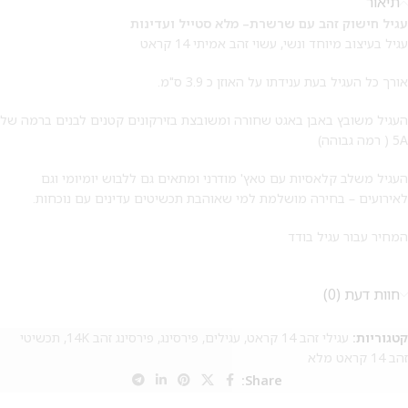
תיאור
עגיל חישוק זהב עם שרשרת– מלא סטייל ועדינות
עגיל בעיצוב מיוחד ונשי, עשוי זהב אמיתי 14 קראט
אורך כל העגיל בעת ענידתו על האוזן כ 3.9 ס"מ.
העגיל משובץ באבן באגט שחורה ומשובצת בזירקונים קטנים לבנים ברמה של
5A ( רמה גבוהה)
העגיל משלב קלאסיות עם טאץ' מודרני ומתאים גם ללבוש יומיומי וגם
לאירועים – בחירה מושלמת למי שאוהבת תכשיטים עדינים עם נוכחות.
המחיר עבור עגיל בודד
חוות דעת (0)
קטגוריות:
עגילי זהב 14 קראט
,
עגילים
,
פירסינג
,
פירסינג זהב 14K
,
תכשיטי
זהב 14 קראט מלא
Share: