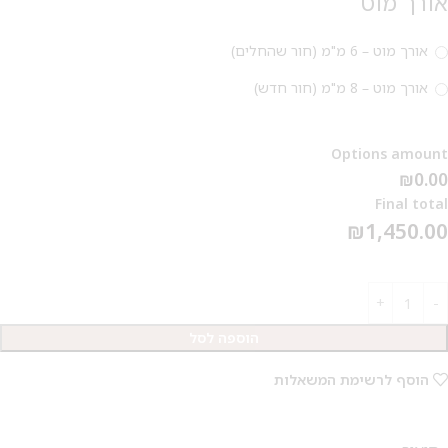
אורך מוט
על החירור ל-50 הפונות ראשונות
אורך מוט – 6 מ"מ (חור שהחלים)
לקביעת תור לפירסינג ועיצוב
אזניים
אורך מוט – 8 מ"מ (חור חדש)
Options amount
₪0.00
Final total
₪
1,450.00
הוספה לסל
הוסף לרשימת המשאלות