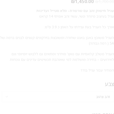
₪
1,450.00
₪
1,700.00
עגיל חישוק זהב עם שרשרת– מלא סטייל ועדינות
עגיל בעיצוב מיוחד ונשי, עשוי זהב אמיתי 14 קראט
אורך כל העגיל בעת ענידתו על האוזן כ 3.9 ס"מ.
העגיל משובץ באבן באגט שחורה ומשובצת בזירקונים קטנים לבנים ברמה של
5A ( רמה גבוהה)
העגיל משלב קלאסיות עם טאץ' מודרני ומתאים גם ללבוש יומיומי וגם
לאירועים – בחירה מושלמת למי שאוהבת תכשיטים עדינים עם נוכחות.
המחיר עבור עגיל בודד
צבע
מבצע 1+1