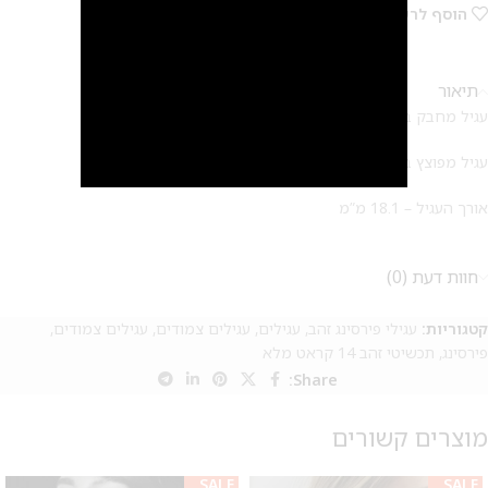
הוסף לרשימת המשאלות
2
תיאור
עגיל מחבק בר – עשוי 14 קארט מלא.
עגיל מפוצץ בסטייל ( קיים גם בשיבוץ לבן)
אורך העגיל – 18.1 מ”מ
חוות דעת (0)
קטגוריות:
עגילי פירסינג זהב
,
עגילים
,
עגילים צמודים
,
עגילים צמודים
,
פירסינג
,
תכשיטי זהב 14 קראט מלא
Share:
מוצרים קשורים
SALE
SALE