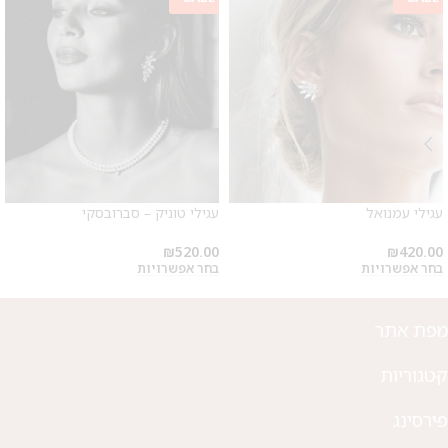
מבצע 1+1
על החירור ל-50 הפונות ראשונות
עגילי עמנואל
עגילי טוניק – סברובסקי
לקביעת תור לפירסינג ועיצוב
אזניים
₪
520.00
₪
420.00
בחר אפשרויות
בחר אפשרויות
מפת אתר
קטגוריות
פירסינג