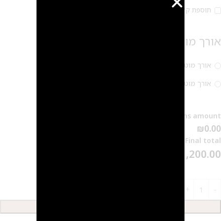
תוספת קליפס 20 ₪
אורך מוט
אורך מוט – 6 מ"מ (חור שהחלים)
אורך מוט – 8 מ"מ (חור חדש)
Options amount
₪0.00
Final total
₪
1,200.00
הוספה לסל