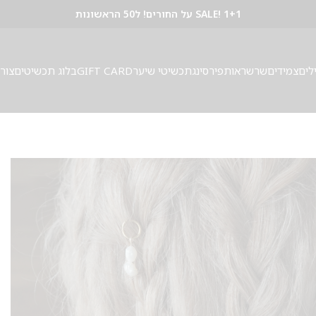
SALE! 1+1 על החורים! ל50 הראשונות
לים
צמידים
שרשראות
פירסינג
תכשיטי שיער
GIFT CARD
בלוג תכשיטים
צור