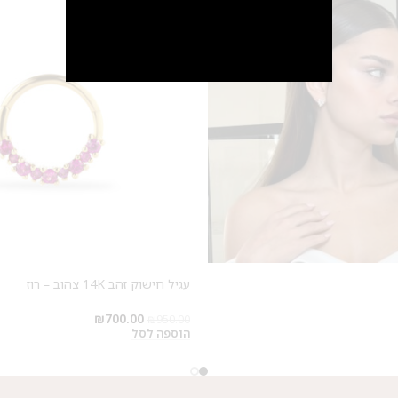
מבצע 1+1
על החירור ל-50 הפונות ראשונות
לקביעת תור לפירסינג ועיצוב
אזניים
עגיל חישוק זהב 14K צהוב – רוז
₪
700.00
₪
950.00
הוספה לסל