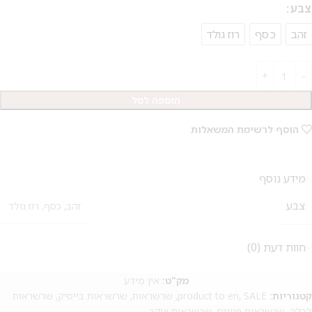
צבע
על החירור ל-50 הפונות ראשונות
זהב
כסף
רוז גולד
לקביעת תור לפירסינג ועיצוב
אזניים
הוספה לסל
הוסף לרשימת המשאלות
מידע נוסף
צבע
זהב
,
כסף
,
רוז גולד
חוות דעת (0)
מק"ט:
אין מידע
קטגוריות:
SALE
,
product to en
,
שרשראות
,
שרשראות בייסיק
,
שרשראות
לכלה
,
שרשראות פנינים
,
שרשראות צוקר