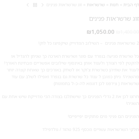
דף הבית
»
חנות
»
שרשראות
»
זוג שרשראות פנינים
זוג שרשראות פנינים
₪
1,050.00
₪
1,400.00
2 שרשראות פנינים – השילוב המדוייק שיקפיצו כל לוק!
כל שרשרת מגיעה בנפרד עם סוגר ושרשרת הארכה כך שניתן להגדיל או
להקטין לפי הצורך ולענוד אותן באינסוף שילובים אפשריים מבחינת האורך!
לענוד את שתיהן כשרשרת צ'וקר או לשחק באורכים כך שאחת קצרה יותר
מהשניה! ניתן כמובן ל ענוד כל שרשרת גם בנפרד ואפילו לשלב עם עוד
שרשראות ( צירפנו לכן דוגמא לה-כ-ל בתמונות)
חרזנו לכן את 2 גדלי הפנינים כך שישתלבו בצורה הכי מדוייקת שיש אחת עם
השניה!
הפנינים הם פניני מים מתוקים יפייפיים!
חלקי השרשראות עשויים מכסף 925 טהור / גולדפילד
מבצע 1+1